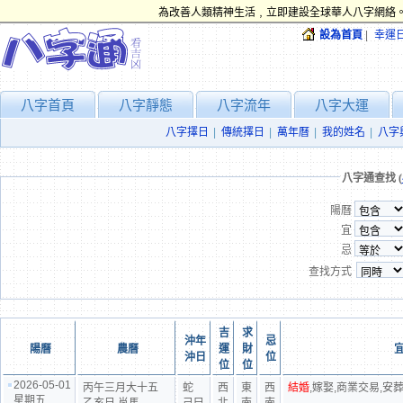
為改善人類精神生活﹐立即建設全球華人八字網絡。
設為首頁
|
幸運
八字首頁
八字靜態
八字流年
八字大運
八字擇日
|
傳統擇日
|
萬年曆
|
我的姓名
|
八字
八字通查找 (
陽曆
宜
忌
查找方式
吉
求
沖年
忌
陽曆
農曆
運
財
沖日
位
位
位
2026-05-01
丙午三月大十五
蛇
西
東
西
結婚
,嫁娶,商業交易,安
星期五