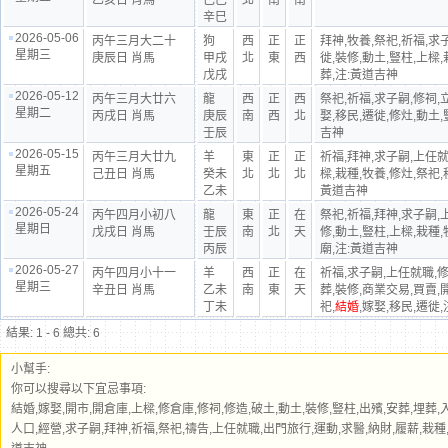
乙亥日 肖馬
己巳
北
南
南
辛巳
2026-05-06
丙午三月大二十
狗
西
正
正
拜神,牧養,祭祀,祈福,求
星期三
庚辰日 肖馬
甲戌
北
東
西
徙,裝修,動土,豎柱,上樑,
戊戌
葬,注:黃道吉神
2026-05-12
丙午三月大廿六
龍
西
正
西
祭祀,祈福,求子嗣,修祠,
星期二
丙戌日 肖馬
庚辰
南
西
北
娶,移民,遷徙,修灶,動土,
壬辰
吉神
2026-05-15
丙午三月大廿九
羊
東
正
正
祈福,拜神,求子嗣,上任就
星期五
己丑日 肖馬
癸未
北
北
北
樑,栽種,牧養,修灶,祭祀,
乙未
黃道吉神
2026-05-24
丙午四月小初八
龍
東
正
在
祭祀,祈福,拜神,求子嗣,
星期日
戊戌日 肖馬
壬辰
南
北
天
修,動土,豎柱,上樑,栽種,
丙辰
廟,注:黃道吉神
2026-05-27
丙午四月小十一
羊
西
正
在
祈福,求子嗣,上任就職,修
星期三
辛丑日 肖馬
乙未
南
東
天
葬,裝修,商業交易,買賣,
丁未
祀,
結婚
,嫁娶,移民,遷徙
結果: 1 - 6 總共: 6
小幫手:
你可以搜尋以下宜忌事項:
結婚,嫁娶,開市,開倉庫,上樑,修倉庫,修祠,修造,破土,動土,裝修,豎柱,出殯,安葬,埋葬
人口,經營,求子嗣,拜神,祈福,祭祀,禱告,上任就職,出門旅行,運動,求醫,納財,履薪,栽