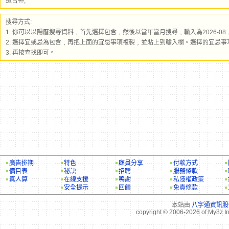
道吉神,
搜尋方式:
1. 你可以以陽曆搜尋資料﹐首先選擇包含﹐然後以當年當月搜尋﹐輸入為2026-08﹐
2. 選擇宜或忌為包含﹐再把上面的宜忌事項複製﹐並貼上到輸入欄。選擇的宜忌事
3. 再按查找即可。
廣告排期
特色
顧員分享
付款方式
價目表
秘訣
招聘
服務條款
真人算
在線支援
鳴謝
私隱權政策
安全提示
回饋
免責條款
本站由
八字通資訊股
copyright © 2006-2026 of My8z I