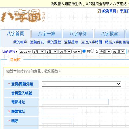
為改善人類精神生活﹐立即建設全球華人八字網絡。
設為首頁
|
幸運
八字首頁
八字一算
八字命例
八字教室
我的帳戶
|
邀請好友
|
我的運程
|
溫馨提示
|
更改八字時間
|
時辰八字到西
意見箱
如對本網站有任何意見﹐歡迎賜教。
*
意見/問題分類
會員登入帳號
電郵地址
*
聯繫電話
*
稱呼