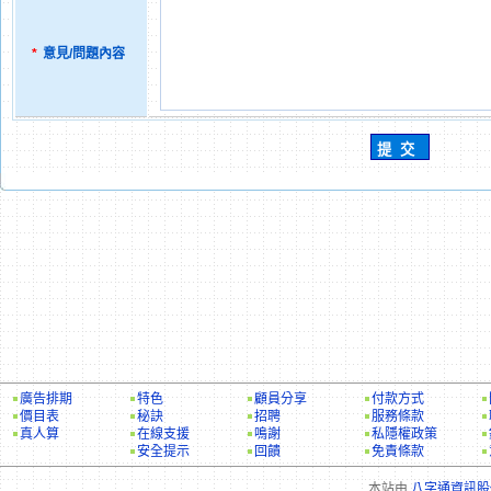
*
意見/問題內容
廣告排期
特色
顧員分享
付款方式
價目表
秘訣
招聘
服務條款
真人算
在線支援
鳴謝
私隱權政策
安全提示
回饋
免責條款
本站由
八字通資訊股