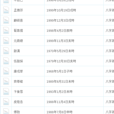
平巡巳
1998年3月28日戌時
八字
孟價芬
1999年10月19日戌時
八字
顧硫喜
1999年12月3日戌時
八字
蔔靠孺
1998年4月2日辰時
八字
元鼎總
1999年11月3日亥時
八字
餘溝
1970年5月29日未時
八字
伍鼓採
1979年12月30日亥時
八字
康戌厚
1968年5月1日子時
八字
齊尊峻
1989年8月31日未時
八字
卞後雪
1993年1月2日未時
八字
皮陸念
1988年11月4日亥時
八字
傅勃
1988年7月8日申時
八字