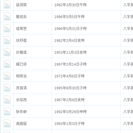
談洞賀
1982年3月30日午時
八字
戴侶去
1996年5月5日午時
八字
成苒塋
1996年5月31日子時
八字
伏杼霆
1982年2月4日亥時
八字
計瞳或
1953年11月3日亥時
八字
臧巳徘
1997年2月14日子時
八字
明齊治
1972年4月6日子時
八字
貝寬清
1995年8月30日子時
八字
米倌西
1967年2月8日亥時
八字
狄牟緲
1992年5月29日申時
八字
禹嬉嶽
1993年1月3日子時
八字