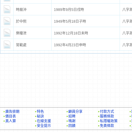
時屐沖
1989年9月5日戌時
八字
於中熙
1949年5月18日子時
八字
樂瞳泄
1992年12月18日未時
八字
常範處
1992年4月23日申時
八字
廣告排期
特色
顧員分享
付款方式
價目表
秘訣
招聘
服務條款
真人算
在線支援
鳴謝
私隱權政策
安全提示
回饋
免責條款