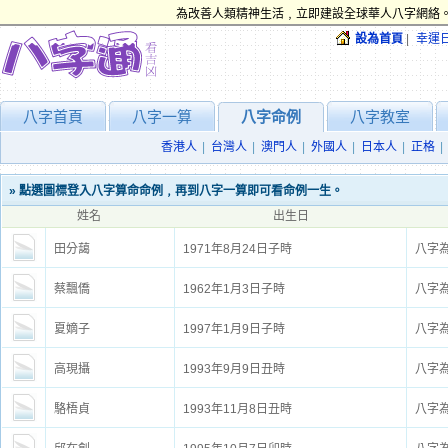
為改善人類精神生活﹐立即建設全球華人八字網絡。
設為首頁
|
幸運
八字首頁
八字一算
八字命例
八字教室
香港人
|
台灣人
|
澳門人
|
外國人
|
日本人
|
正格
|
» 點選圖標登入八字算命命例﹐再到八字一算即可看命例一生。
姓名
出生日
田分藹
1971年8月24日子時
八字
蔡飄僑
1962年1月3日子時
八字
夏嫡子
1997年1月9日子時
八字
高現攝
1993年9月9日丑時
八字
駱梧貞
1993年11月8日丑時
八字