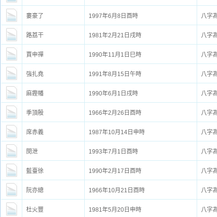
婁豪了
1997年6月8日酉時
八字
路荔干
1981年2月21日戌時
八字
賈申禪
1990年11月1日巳時
八字
強扎堯
1991年8月15日午時
八字
麻鏗幡
1990年6月1日戌時
八字
季頂殷
1966年2月26日酉時
八字
席赤義
1987年10月14日申時
八字
閔泄
1993年7月1日酉時
八字
藍臺徐
1990年2月17日酉時
八字
阮亦總
1966年10月21日酉時
八字
杜火豐
1981年5月20日申時
八字